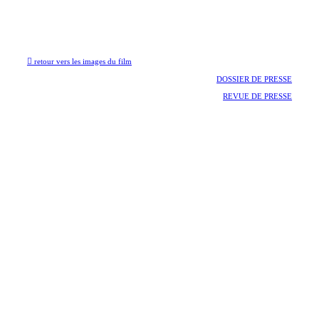
En partenariat avec le Centre de Recherche sur l’Espace Sonore et
l’environnement urbain (CRESSON) du laboratoire AAU (Unité Mixte de
Recherche du CNRS associée à l’école d’Architecture de Grenoble) UMR 1563
et avec le soutien de E.D.A INTERREG France-Suisse, de l’ESAAA (école
supérieure d'art Annecy Alpes), du CPG (centre de la photographie de Genève).
︎ retour vers les images du film
DOSSIER DE PRESSE
REVUE DE PRESSE
Diffusion :
Visions du Réel 2021 (Compétition Burning Lights - 1ère
Mondiale), International Documentary Film Festival Amsterdam
/ IDFA 2021, Cinémathèque du documentaire / BPI - Centre
Pompidou 2021