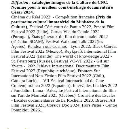
Diffusion :
catalogue Images de la Culture du CNC.
Nommé pour le meilleur court-métrage documentaire
César 2024.
Cinéma du Réel 2022 - Compétition française
(Prix du
patrimoine culturel immatériel du Ministère de la
Culture)
, Festival Côté court de Pantin 2022, Pesaro Film
Festival 2022 (Italie), Curtas Vila do Conde 2022
(Portugal), États généraux du film documentaire 2022
(séléction SCAM), Festival Walk and Talk 2022(les
Açores),
Rendez-vous Cosmos
- Lyon 2022, Black Canvas
Film Festival 2022 (Mexico), Reykjavík International Film
Festival 2022 (Islande), The world of knowledge 2022 -
St. Petersburg (Russie), Festival VO-VF 2022 - Gif sur
Yvette -, 26th Ji.hlava International Documentary Film
Festival 2022 (République tchèque), Frontera Sur
International Non-Fiction Film Festival 2022 (Chili),
Cámara Lúcida – VII Festival Internacional de Cine
Contemporáneo 2022 (Equateur), Intervalles Lucides 2022
/ Fondation Luma - Arles, Le Festival international du film
sur l'art de Montréal 2023 (Québec), Croisière des Escales
- Escales documentaires de La Rochelle 2023, Brussel Art
Film Festival 2023, Corsica.Doc 2024, Hors Pistes - Centre
Pompidou 2026...