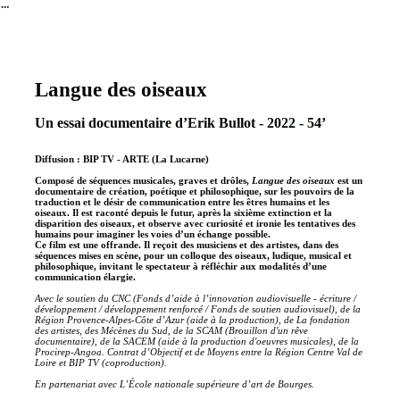
︎
Langue des oiseaux
Un essai documentaire d’Erik Bullot - 2022 - 54’
Diffusion : BIP TV - ARTE (La Lucarne)
Composé de séquences musicales, graves et drôles,
Langue des oiseaux
est un
documentaire de création, poétique et philosophique, sur les pouvoirs de la
traduction et le désir de communication entre les êtres humains et les
oiseaux. Il est raconté depuis le futur, après la sixième extinction et la
disparition des oiseaux, et observe avec curiosité et ironie les tentatives des
humains pour imaginer les voies d’un échange possible.
Ce film est une offrande. Il reçoit des musiciens et des artistes, dans des
séquences mises en scène, pour un colloque des oiseaux, ludique, musical et
philosophique, invitant le spectateur à réfléchir aux modalités d’une
communication élargie.
Avec le soutien du CNC (Fonds d’aide à l’innovation audiovisuelle - écriture /
développement / développement renforcé / Fonds de soutien audiovisuel), de la
Région Provence-Alpes-Côte d’Azur (aide à la production), de La fondation
des artistes, des Mécènes du Sud, de la SCAM (Brouillon d'un rêve
documentaire), de la SACEM (aide à la production d'oeuvres musicales), de la
Procirep-Angoa. Contrat d’Objectif et de Moyens entre la Région Centre Val de
Loire et BIP TV (coproduction).
En partenariat avec L’École nationale supérieure d’art de Bourges.